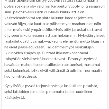
Hissin rakenteisiin kertyy vuosien saatossa suuria määriä
pölyä, roskia ja öljy valumia. Kerääntynyt pöly jo itsessään on
suuri paloturvallisuusriski. Mikäli kuilun lattia on
käsittelemätön tai sen pinta kulunut, imee se johteista
valuvan öljyn jota kautta se pääsee myös maahan ja on näin
ollen myös riski ympäristölle. Myös pöly ja roskat tarttuvat
öljyiseen ja kuluneeseen lattiaan helpommin. Nykyään yleiset
lasikuilut ovat hyvin näkyvä, kaunis elementti, mutta likaisina
ne eivät pääse edukseen. Tarjoamme myös lasikuilujen
ikkunoiden sisäpesuja. Puhtaat ikkunat kohentavat
taloyhtiön yleisilmettä huomattavasti. Pesun yhteydessä
havaitaan mahdolliset metalliosien ruostumiset, murtumat
sekä kulumiset, jotka eivät välttämättä tulisi ilmi normaalin
huollon yhteydessä.
Kysy lisää ja pyydä tarjous hissien ja lasikuilujen pesuista,
sekä lattioiden ja muiden pintamateriaalien uudelleen
käsittelystä.