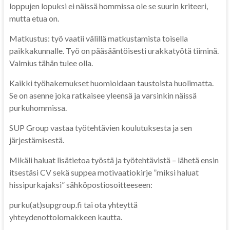
loppujen lopuksi ei näissä hommissa ole se suurin kriteeri,
mutta etua on.
Matkustus: työ vaatii välillä matkustamista toisella
paikkakunnalle. Työ on pääsääntöisesti urakkatyötä tiiminä.
Valmius tähän tulee olla.
Kaikki työhakemukset huomioidaan taustoista huolimatta.
Se on asenne joka ratkaisee yleensä ja varsinkin näissä
purkuhommissa.
SUP Group vastaa työtehtävien koulutuksesta ja sen
järjestämisestä.
Mikäli haluat lisätietoa työstä ja työtehtävistä – lähetä ensin
itsestäsi CV sekä suppea motivaatiokirje ”miksi haluat
hissipurkajaksi” sähköpostiosoitteeseen:
purku(at)supgroup.fi tai ota yhteyttä
yhteydenottolomakkeen kautta.