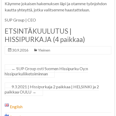
Käymme jokaisen hakemuksen läpi ja otamme työnjohdon
kautta yhteyttä, jotka valitsemme haastatteluun.
SUP Group | CEO
ETSINTÄKUULUTUS |
HISSIPURKAJA (4 paikkaa)
30.9.2016
Yleinen
←
SUP Group osti Suomen Hissipurku Oy:n
hissipurkuliiketoiminnan
9.3.2021 | Hissipurkaja 2 paikkaa | HELSINKI ja 2
paikkaa OULU
→
English