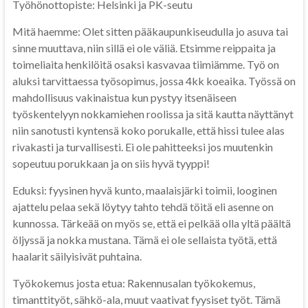
Työhönottopiste: Helsinki ja PK-seutu
Mitä haemme: Olet sitten pääkaupunkiseudulla jo asuva tai
sinne muuttava, niin sillä ei ole väliä. Etsimme reippaita ja
toimeliaita henkilöitä osaksi kasvavaa tiimiämme. Työ on
aluksi tarvittaessa työsopimus, jossa 4kk koeaika. Työssä on
mahdollisuus vakinaistua kun pystyy itsenäiseen
työskentelyyn nokkamiehen roolissa ja sitä kautta näyttänyt
niin sanotusti kyntensä koko porukalle, että hissi tulee alas
rivakasti ja turvallisesti. Ei ole pahitteeksi jos muutenkin
sopeutuu porukkaan ja on siis hyvä tyyppi!
Eduksi: fyysinen hyvä kunto, maalaisjärki toimii, looginen
ajattelu pelaa sekä löytyy tahto tehdä töitä eli asenne on
kunnossa. Tärkeää on myös se, että ei pelkää olla yltä päältä
öljyssä ja nokka mustana. Tämä ei ole sellaista työtä, että
haalarit säilyisivät puhtaina.
Työkokemus josta etua: Rakennusalan työkokemus,
timanttityöt, sähkö-ala, muut vaativat fyysiset työt. Tämä