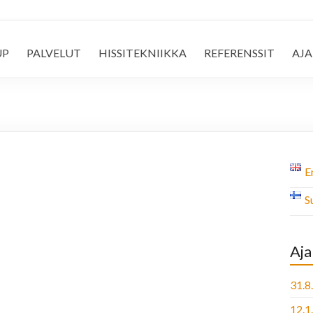
UP
PALVELUT
HISSITEKNIIKKA
REFERENSSIT
AJ
E
S
Aja
31.8
12.1