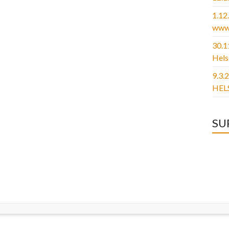
1.1
www.
30.1
Hels
9.3.
HELS
SU