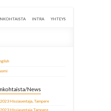
ANKOHTAISTA
INTRA
YHTEYS
nglish
uomi
nkohtaista/News
.2023 Hissiasentaja, Tampere
.2023 Hissiasentaja Tampere