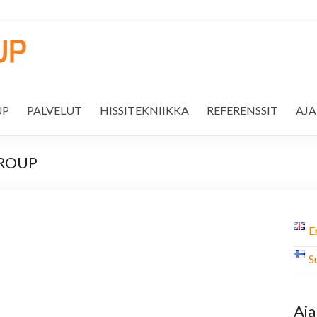
UP
PALVELUT
HISSITEKNIIKKA
REFERENSSIT
AJ
GROUP
E
S
Aja