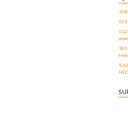
31.8
12.1
1.1
www.
30.1
Hels
9.3.
HELS
SU