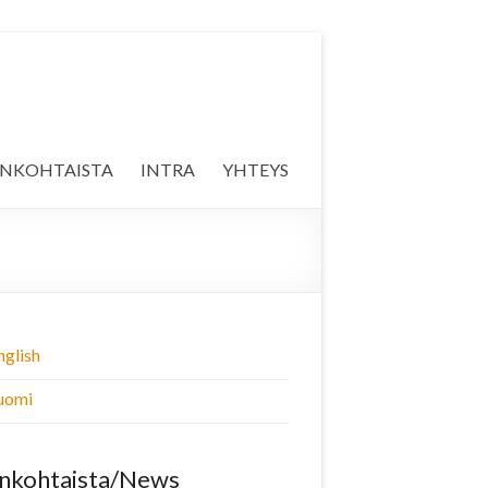
ANKOHTAISTA
INTRA
YHTEYS
nglish
uomi
nkohtaista/News