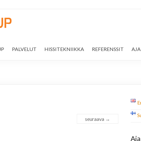
UP
PALVELUT
HISSITEKNIIKKA
REFERENSSIT
AJ
E
S
seuraava →
Aja