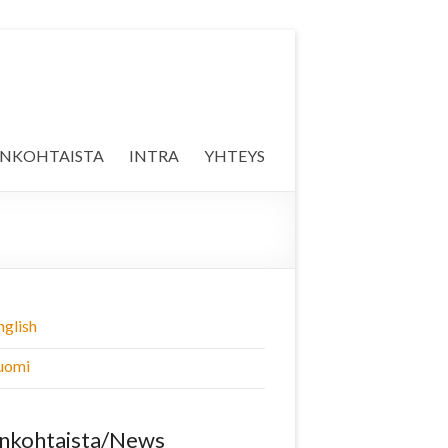
ANKOHTAISTA
INTRA
YHTEYS
nglish
uomi
nkohtaista/News